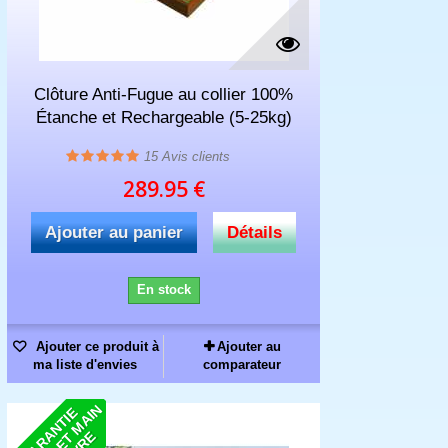
Clôture Anti-Fugue au collier 100%
Étanche et Rechargeable (5-25kg)
15
Avis clients
289.95 €
Ajouter au panier
Détails
En stock
Ajouter ce produit à
Ajouter au
ma liste d'envies
comparateur
N
G
A
R
N
T
I
E
P
I
È
C
E
S
E
M
A
I
D
'
Œ
U
V
R