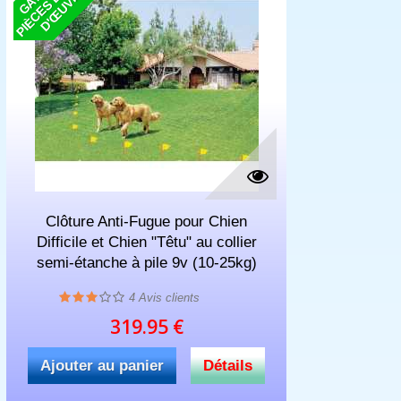
A
T
E
Clôture Anti-Fugue pour Chien
Difficile et Chien "Têtu" au collier
semi-étanche à pile 9v (10-25kg)
4
Avis clients
319.95 €
Ajouter au panier
Détails