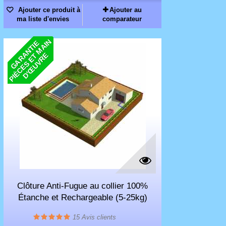
Ajouter ce produit à
Ajouter au
ma liste d'envies
comparateur
N
G
A
R
N
T
I
E
P
I
È
C
E
S
E
M
A
I
D
'
Œ
U
V
R
A
T
E
Clôture Anti-Fugue au collier 100%
Étanche et Rechargeable (5-25kg)
15
Avis clients