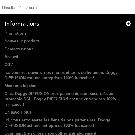
Résultats 1 - 7 sur 7.
Informations
Promotions
Nouveaux produits
Contactez-nous
Accueil
CGV
Ici, vous retrouverez nos modes et tarifs de livraison. Doggy
DIFFUSION est une entreprises 100% française !
Mentions légales
Chez Doggy DIFFUSION, nos paiements sont sécurisés au
protocole SSL. Doggy DIFFUSION est une entreprises 100%
française !
En savoir plus
Ici, vous retrouverez les liens de nos partenaires. Doggy
DIFFUSION est une entreprises 100% française !
Comment bien choisir son collier anti aboiement