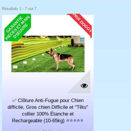
Résultats 1 - 7 sur 7.
PRIX DOGGY
N
G
A
R
N
T
I
E
P
I
È
C
E
S
E
M
A
I
D
'
Œ
U
V
R
A
T
E
✅ Clôture Anti-Fugue pour Chien
difficile, Gros chien Difficile et "Têtu"
collier 100% Étanche et
Rechargeable (10-65kg) ⭐⭐⭐⭐⭐