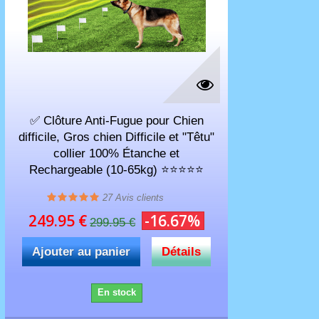
✅ Clôture Anti-Fugue pour Chien
difficile, Gros chien Difficile et "Têtu"
collier 100% Étanche et
Rechargeable (10-65kg) ⭐⭐⭐⭐⭐
27
Avis clients
249.95 €
-16.67%
299.95 €
Ajouter au panier
Détails
En stock