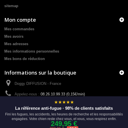
sitemap
Mon compte
Mes commandes
Mes avoirs
Mes adresses
Mes informations personnelles
Mes bons de réduction
Informations sur la boutique
Doggy DIFFUSION - France
Appelez-nous :
08.26.10.99.33 (0,15€/min)
★★★★★
E-mail :
Cliquez sur -Contactez-nous- tout en haut de cette page
La référence anti-fugue · 98% de clients satisfaits
pour nous envoyer un e-mail.
Fini les fugues, les accidents, les heures de recherche et les responsabilités
engagées. Votre chien reste chez vous, et vous, vous respirez enfin.
249,95 €