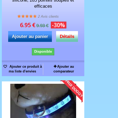
silicone, 285 pointes souples et
efficaces
2
Avis clients
6.95 €
-30%
9.93 €
Ajouter au panier
Détails
Disponible
Ajouter ce produit à
Ajouter au
ma liste d'envies
comparateur
PRIX DOGGY