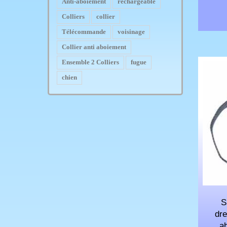
Anti-aboiement
rechargeable
Colliers
collier
Télécommande
voisinage
Collier anti aboiement
Ensemble 2 Colliers
fugue
chien
S
dre
a