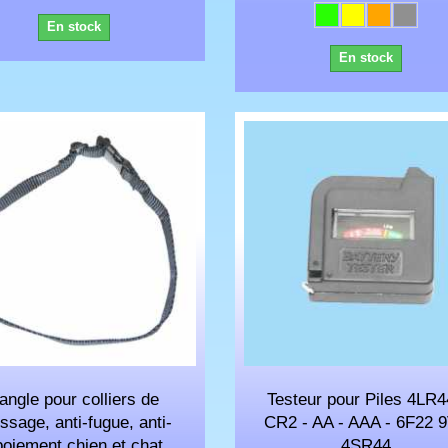
En stock
En stock
angle pour colliers de
Testeur pour Piles 4LR4
ssage, anti-fugue, anti-
CR2 - AA - AAA - 6F22 9
boiement chien et chat
4SR44