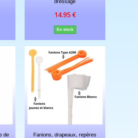
dressage
14.95 €
En stock
e de
Fanions, drapeaux, repères