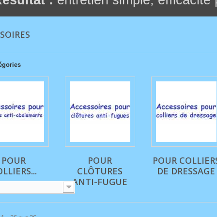
ésultat :
entretien simple, efficacité
SOIRES
égories
POUR
POUR
POUR COLLIER
LLIERS...
CLÔTURES
DE DRESSAGE
ANTI-FUGUE