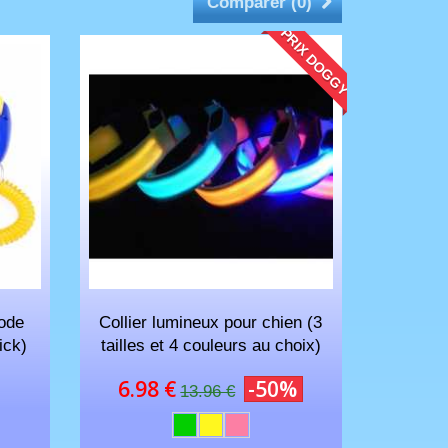
Comparer (
0
)
PRIX DOGGY
mmage qu'il ne soit pas
Bon collier
Paquet reçu t
emballé.
Hakim
Anthony
hode
Collier lumineux pour chien (3
ick)
tailles et 4 couleurs au choix)
6.98 €
-50%
13.96 €