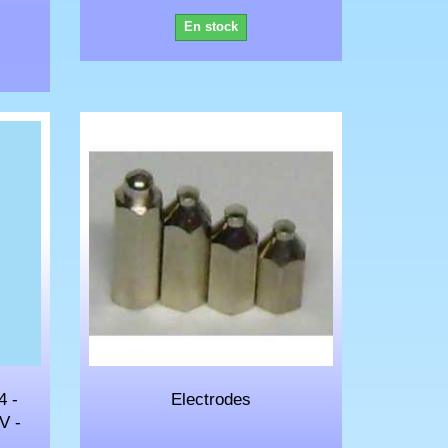
En stock
4 -
Electrodes
V -