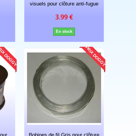
visuels pour clôture anti-fugue
3.99 €
En stock
IX DOGGY
PRIX DOGGY
pour
Bobines de fil Gris pour clôture