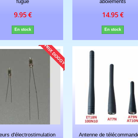
fugue
aboiements
9.95 €
14.95 €
En stock
En stock
PRIX DOGGY
eurs d'électrostimulation
Antenne de télécommand