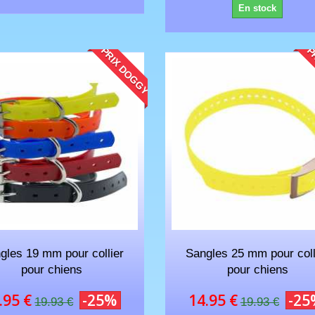
En stock
PRIX DOGGY
PR
Aboiements 10...
3 Colliers de dressage 100%...
Kit de
iements
7 niveaux, 600m de portée,
Kit de 2 Collie
onction de...
Récepteurs du collier de...
aboiements...
249.95 €
249.95 €
279.95 €
299.95 €
.00 €
-30.00 €
-
gles 19 mm pour collier
Sangles 25 mm pour coll
pour chiens
pour chiens
.95 €
-25%
14.95 €
-25
19.93 €
19.93 €