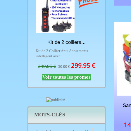
s de dressage...
Kit de 2 colliers...
Collier Anti-
 dressage avec anti-
Kit de 2 Collier Anti-Aboiements
Collier Anti-Abo
intelligent avec...
intelligent avec f
299.95 €
299.95 €
349.95 €
299.95 €
 €
-50.00 €
-50
Voir toutes les promos
San
MOTS-CLÉS
14