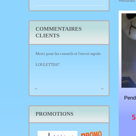
Résultats 
COMMENTAIRES
CLIENTS
ecommande.
Merci pour les conseils et l'envoi rapide.
bien reçu et dans 
LOULETTE67
alain
←
→
Pend
PROMOTIONS
5