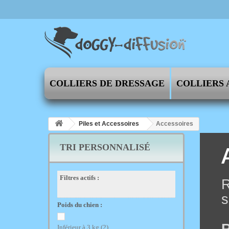
COLLIERS DE DRESSAGE
COLLIERS 
Piles et Accessoires
Accessoires
TRI PERSONNALISÉ
Filtres actifs :
R
s
Poids du chien :
Inférieur à 3 kg
(2)