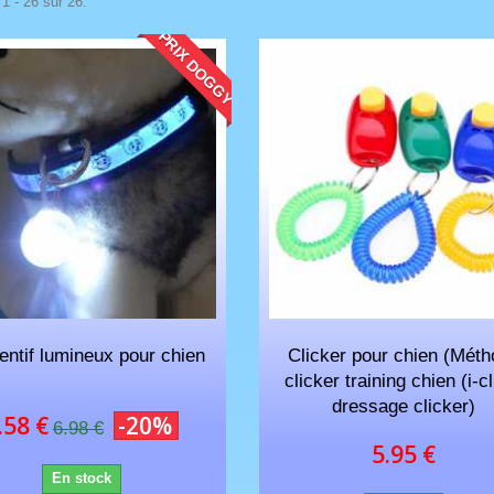
1 - 26 sur 26.
PRIX DOGGY
les temps
Bonjour comment faire pour commander
Bon produit, do
un autre collier sur mon système ?
rechargeable
Marco
Nicolasdu33
entif lumineux pour chien
Clicker pour chien (Mét
clicker training chien (i-cl
dressage clicker)
.58 €
-20%
6.98 €
5.95 €
En stock