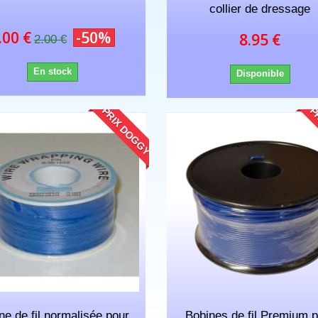
collier de dressage
.00 €
-50%
8.95 €
2.00 €
En stock
Disponible
PRIX DOGGY
PR
ne de fil normalisée pour
Bobines de fil Premium 