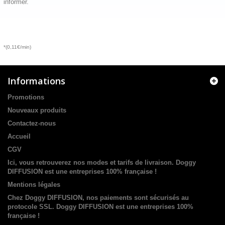
informer.
*(0,11€/min)
Informations
Promotions
Nouveaux produits
Contactez-nous
Accueil
CGV
Ici, vous retrouverez nos modes et tarifs de livraison. Doggy
DIFFUSION est une entreprises 100% française !
Mentions légales
Chez Doggy DIFFUSION, nos paiements sont sécurisés au
protocole SSL. Doggy DIFFUSION est une entreprises 100%
française !