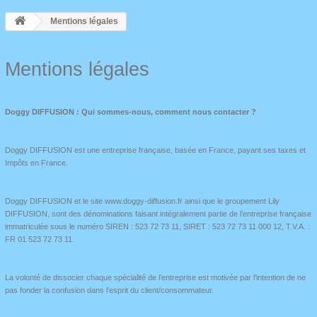
Mentions légales
Mentions légales
Doggy DIFFUSION : Qui sommes-nous, comment nous contacter ?
Doggy DIFFUSION est une entreprise française, basée en France, payant ses taxes et
Impôts en France.
Doggy DIFFUSION et le site www.doggy-diffusion.fr ainsi que le groupement Lily
DIFFUSION, sont des dénominations faisant intégralement partie de l’entreprise française
immatriculée sous le numéro SIREN : 523 72 73 11, SIRET : 523 72 73 11 000 12, T.V.A. :
FR 01 523 72 73 11.
La volonté de dissocier chaque spécialité de l’entreprise est motivée par l’intention de ne
pas fonder la confusion dans l’esprit du client/consommateur.