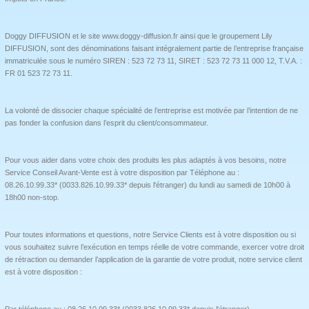
Doggy DIFFUSION et le site www.doggy-diffusion.fr ainsi que le groupement Lily
DIFFUSION, sont des dénominations faisant intégralement partie de l’entreprise française
immatriculée sous le numéro SIREN : 523 72 73 11, SIRET : 523 72 73 11 000 12, T.V.A. :
FR 01 523 72 73 11.
La volonté de dissocier chaque spécialité de l’entreprise est motivée par l’intention de ne
pas fonder la confusion dans l’esprit du client/consommateur.
Pour vous aider dans votre choix des produits les plus adaptés à vos besoins, notre
Service Conseil Avant-Vente est à votre disposition par Téléphone au :
08.26.10.99.33* (0033.826.10.99.33* depuis l'étranger) du lundi au samedi de 10h00 à
18h00 non-stop.
Pour toutes informations et questions, notre Service Clients est à votre disposition ou si
vous souhaitez suivre l’exécution en temps réelle de votre commande, exercer votre droit
de rétraction ou demander l’application de la garantie de votre produit, notre service client
est à votre disposition :
Par téléphone au : 08.26.10.99.33* (0033.826.10.99.33* depuis l'étranger)