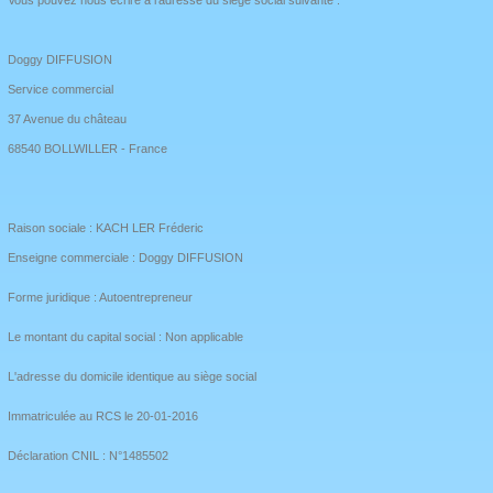
Vous pouvez nous écrire à l'adresse du siège social suivante :
Doggy DIFFUSION
Service commercial
37 Avenue du château
68540 BOLLWILLER - France
Raison sociale : KACH LER Fréderic
Enseigne commerciale : Doggy DIFFUSION
Forme juridique : Autoentrepreneur
Le montant du capital social : Non applicable
L'adresse du domicile identique au siège social
Immatriculée au RCS le 20-01-2016
Déclaration CNIL : N°1485502