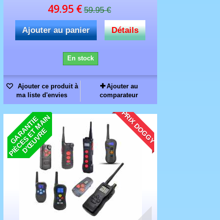
49.95 €
59.95 €
Ajouter au panier
Détails
En stock
Ajouter ce produit à
Ajouter au
ma liste d'envies
comparateur
PRIX DOGGY
N
G
A
R
N
T
I
E
P
I
È
C
E
S
E
M
A
I
D
'
Œ
U
V
R
A
T
E