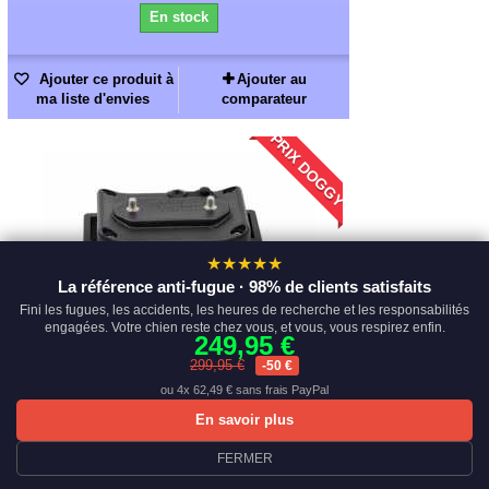
En stock
Ajouter ce produit à
Ajouter au
ma liste d'envies
comparateur
PRIX DOGGY
★★★★★
La référence anti-fugue · 98% de clients satisfaits
Fini les fugues, les accidents, les heures de recherche et les responsabilités
engagées. Votre chien reste chez vous, et vous, vous respirez enfin.
249,95 €
299,95 €
-50 €
ou 4x 62,49 € sans frais PayPal
En savoir plus
Tous les colliers pour système de
FERMER
dressage pour chiens