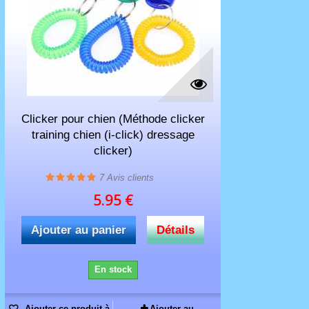
Clicker pour chien (Méthode clicker
training chien (i-click) dressage
clicker)
7
Avis clients
5.95 €
Ajouter au panier
Détails
En stock
Ajouter ce produit à
Ajouter au