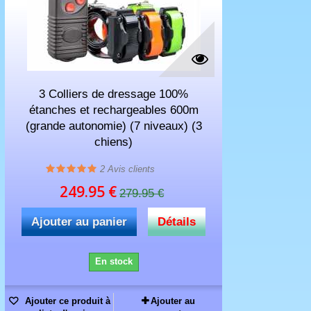
3 Colliers de dressage 100%
étanches et rechargeables 600m
(grande autonomie) (7 niveaux) (3
chiens)
2
Avis clients
249.95 €
279.95 €
Ajouter au panier
Détails
En stock
Ajouter ce produit à
Ajouter au