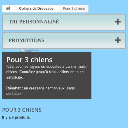
Colliers de Dressage
Pour 3 chiens
TRI PERSONNALISÉ
PROMOTIONS
Pour 3 chiens
Idéal pour les foyers ou éducateurs canins multi-
chiens. Contrôlez jusqu’à trois colliers en toute
simplicité.
Résultat :
un dressage harmonieux, sans
confusion.
POUR 3 CHIENS
Il y a 6 produits.