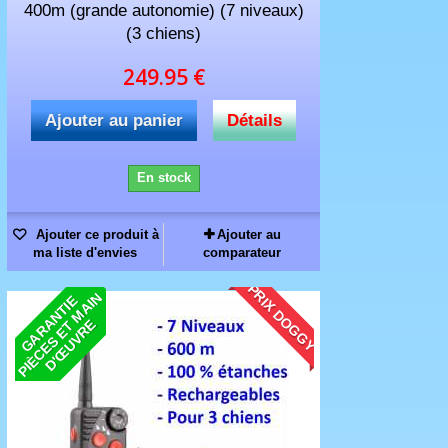
400m (grande autonomie) (7 niveaux)
(3 chiens)
249.95 €
Ajouter au panier
Détails
En stock
Ajouter ce produit à
Ajouter au
ma liste d'envies
comparateur
PRIX DOGGY
N
G
A
R
N
T
I
E
P
I
È
C
E
S
E
M
A
I
D
'
Œ
U
V
R
A
T
E