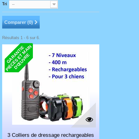
Tri
--
Comparer (
0
)
Résultats 1 - 6 sur 6.
N
G
A
R
N
T
I
E
P
I
È
C
E
S
E
M
A
I
D
'
Œ
U
V
R
A
T
E
3 Colliers de dressage rechargeables