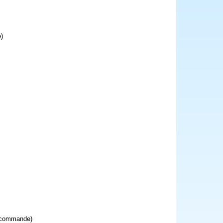
e)
élécommande)