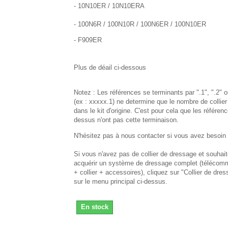
- 10N10ER / 10N10ERA
- 100N6R / 100N10R / 100N6ER / 100N10ER
- F909ER
Plus de déail ci-dessous
Notez : Les références se terminants par ".1", ".2" o
(ex : xxxxx.1) ne determine que le nombre de collier
dans le kit d'origine. C'est pour cela que les référenc
dessus n'ont pas cette terminaison.
N'hésitez pas à nous contacter si vous avez besoin 
Si vous n'avez pas de collier de dressage et souhai
acquérir un système de dressage complet (téléco
+ collier + accessoires), cliquez sur "Collier de dre
sur le menu principal ci-dessus.
En stock