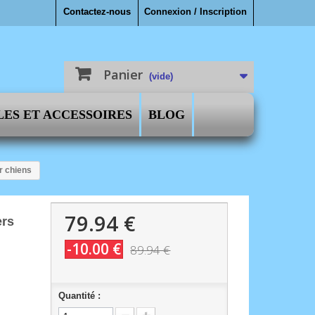
Contactez-nous
Connexion / Inscription
Panier
(vide)
LES ET ACCESSOIRES
BLOG
r chiens
79.94 €
ers
-10.00 €
89.94 €
Quantité :