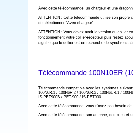
Avec cette télécommande, un chargeur et une dragonn
ATTENTION : Cette télécommande utilise son propre câble
de sélectionner "Avec chargeur".
ATTENTION : Vous devez avoir la version du collier co
fonctionnement votre collier-récepteur puis restez appuy
signifie que le collier est en recherche de synchronis
Télécommande 100N10ER
(10
Télécommande compatible avec les systèmes suivant
100N6R.1 / 100N6R.2 / 100N6R.3 /
100N6ER.1 / 100N6
IS-PET900B /
PET-900 / IS-PET900
Avec cette télécommande, vous n'avez pas besoin de ch
Avec cette télécommande, son antenne, des piles et u