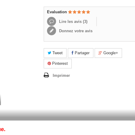
Evaluation
Lire les avis (
3
)
Donnez votre avis
Tweet
Partager
Google+
Pinterest
Imprimer
e.