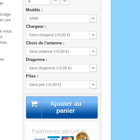
ge.
Modèle :
essage
16N6
er ces
Chargeur :
ue vous
Sans chargeur (+0,00 €)
ut
enne,
Choix de l'antenne :
Sans antenne (+0,00 €)
les
Dragonne :
Sans dragonne (+0,00 €)
Piles :
Sans pile (+0,00 €)
Ajouter au
panier
Paiements sécurisés