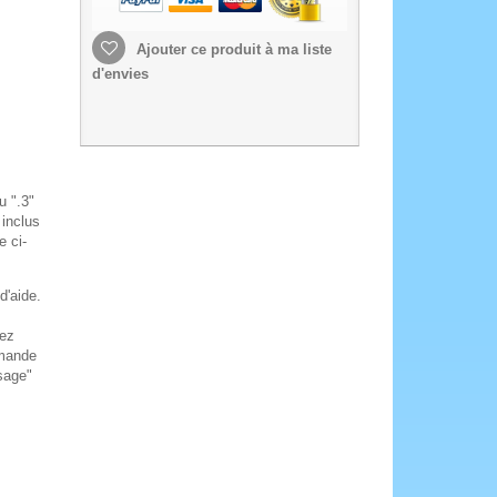
Ajouter ce produit à ma liste
d'envies
u ".3"
 inclus
e ci-
d'aide.
tez
mmande
ssage"