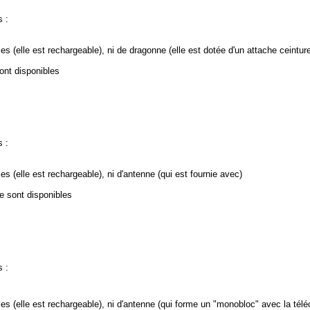
s :
les
(elle est rechargeable)
, ni de dragonne (elle est dotée d'un attache ceintur
ont disponibles
s :
les
(elle est rechargeable)
, ni d'antenne
(qui est fournie avec)
e sont disponibles
s :
es (elle est rechargeable), ni d'antenne (qui forme un "monobloc" avec la t