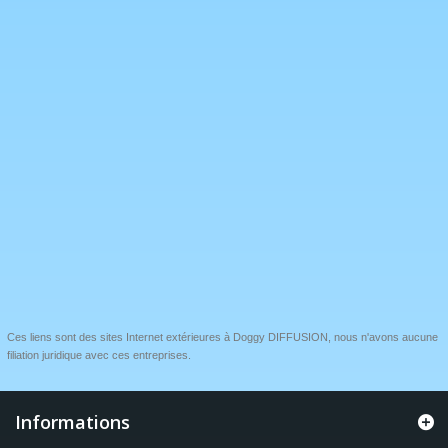
Ces liens sont des sites Internet extérieures à Doggy DIFFUSION, nous n'avons aucune
filiation juridique avec ces entreprises.
Informations