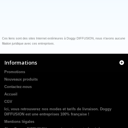
Ces liens sont des sites Internet extérieures à Doggy DIFFUSION, nous n'avons aucune
filiation juridique avec ces entreprises.
Informations
Promotions
Nouveaux produits
Contactez-nous
Accueil
CGV
Ici, vous retrouverez nos modes et tarifs de livraison. Doggy
DIFFUSION est une entreprises 100% française !
Mentions légales