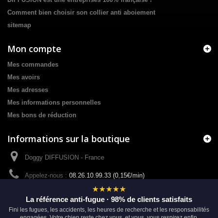
Comment bien choisir son collier anti aboiement
sitemap
Mon compte
Mes commandes
Mes avoirs
Mes adresses
Mes informations personnelles
Mes bons de réduction
Informations sur la boutique
Doggy DIFFUSION - France
Appelez-nous :
08.26.10.99.33 (0,15€/min)
★★★★★
E-mail :
Cliquez sur -Contactez-nous- tout en haut de cette page
La référence anti-fugue · 98% de clients satisfaits
pour nous envoyer un e-mail.
Fini les fugues, les accidents, les heures de recherche et les responsabilités
engagées. Votre chien reste chez vous, et vous, vous respirez enfin.