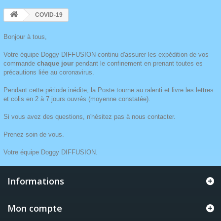
COVID-19
Bonjour à tous,
Votre équipe Doggy DIFFUSION continu d'assurer les expédition de vos
commande
chaque jour
pendant le confinement en prenant toutes es
précautions liée au coronavirus.
Pendant cette période inédite, la Poste tourne au ralenti et livre les lettres
et colis en 2 à 7 jours ouvrés (moyenne constatée).
Si vous avez des questions, n'hésitez pas à nous contacter.
Prenez soin de vous.
Votre équipe Doggy DIFFUSION.
Informations
Mon compte