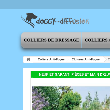
COLLIERS DE DRESSAGE
COLLIERS 
Colliers Anti-Fugue
Clôtures Anti-Fugue
C
NEUF ET GARANTI PIÈCES ET MAIN D'ŒU