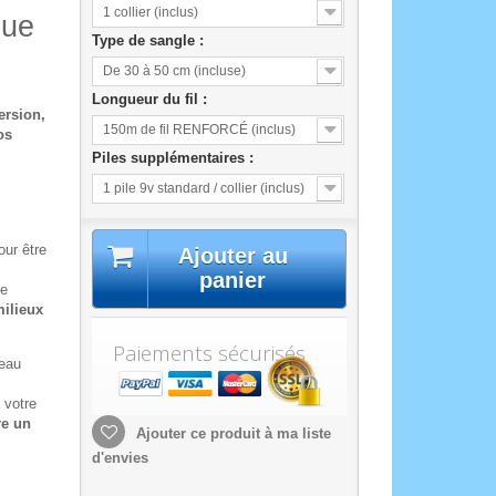
1 collier (inclus)
gue
Type de sangle :
De 30 à 50 cm (incluse)
Longueur du fil :
ersion,
150m de fil RENFORCÉ (inclus)
os
Piles supplémentaires :
1 pile 9v standard / collier (inclus)
ur être
Ajouter au
panier
le
ilieux
Paiements sécurisés
eau
 votre
re un
Ajouter ce produit à ma liste
d'envies