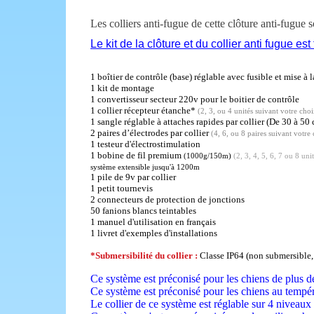
Les colliers anti-fugue de cette clôture anti-fugue
Le kit de la clôture et du collier anti fugue est
1 boîtier de contrôle (base) réglable avec fusible et mise à l
1 kit de montage
1 convertisseur secteur 220v pour le boitier de contrôle
1 collier récepteur étanche*
(2, 3, ou 4 unités
suivant votre choi
1 sangle réglable à attaches rapides par collier (De 30 à
2 paires d’électrodes par collier
(4, 6, ou 8 paires
suivant votre
1 testeur d'électrostimulation
1 bobine de fil premium
(1000g/150m)
(2, 3, 4, 5, 6, 7 ou 8 uni
système extensible jusqu'à 1200m
1 pile de 9v par collier
1 petit tournevis
2 connecteurs de protection de jonctions
50 fanions blancs teintables
1 manuel d'utilisation en français
1 livret d'exemples d'installations
*Submersibilité du collier :
Classe IP64 (non submersible, 
Ce système est préconisé pour les chiens de plus d
Ce système est préconisé pour les chiens au tempé
Le collier de ce système est réglable sur 4 niveaux