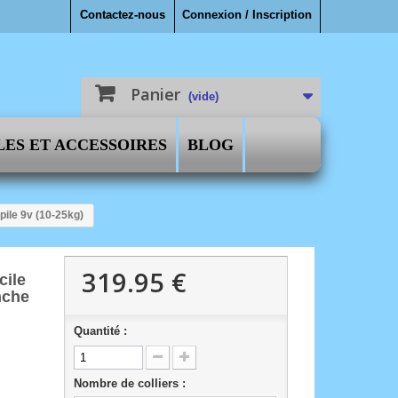
Contactez-nous
Connexion / Inscription
Panier
(vide)
LES ET ACCESSOIRES
BLOG
pile 9v (10-25kg)
319.95 €
cile
nche
Quantité :
Nombre de colliers :