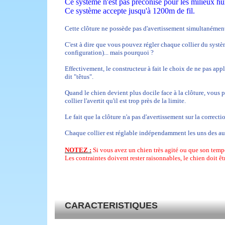
Ce système n'est pas préconisé pour les milieux hum
Ce système accepte jusqu'à 1200m de fil.
Cette clôture ne possède pas d'avertissement simultanément 
C'est à dire que vous pouvez régler chaque collier du systèm
configuration)... mais pourquoi ?
Effectivement, le constructeur à fait le choix de ne pas appl
dit "têtus".
Quand le chien devient plus docile face à la clôture, vous
collier l'avertit qu'il est trop près de la limite.
Le fait que la clôture n'a pas d'avertissement sur la correctio
Chaque collier est réglable indépendamment les uns des au
NOTEZ :
Si vous avez un chien très agité ou que son tempé
Les contraintes doivent rester raisonnables, le chien doit ê
CARACTERISTIQUES