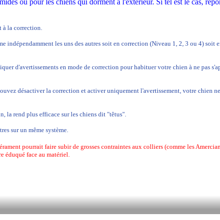
ides ou pour les chiens qui dorment à l'extérieur. Si tel est le cas, rep
à la correction.
e indépendamment les uns des autres soit en correction (Niveau 1, 2, 3 ou 4) soit en
iquer d'avertissements en mode de correction pour habituer votre chien à ne pas s'appr
 pouvez désactiver la correction et activer uniquement l'avertissement, votre chien
n, la rend plus efficace sur les chiens dit "têtus".
tres sur un même système.
rament pourrait faire subir de grosses contraintes aux colliers (comme les Amercian
tre éduqué face au matériel.