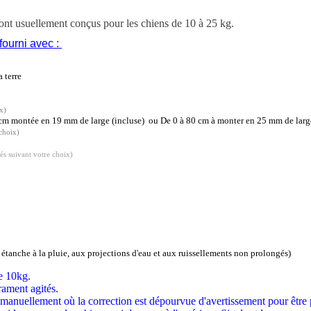
 sont usuellement conçus pour les chiens de 10 à 25 kg.
 fourni avec :
a terre
x)
 50 cm montée en 19 mm de large (incluse) ou De 0 à 80 cm à monter en 25 mm de lar
 choix)
tés suivant votre choix)
étanche à la pluie, aux projections d'eau et aux ruissellements non prolongés)
e 10kg.
rament agités.
 manuellement où la correction est dépourvue d'avertissement pour être pl