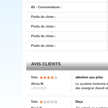
Øz - Commentaires :
Poids du chien :
Poids du chien :
Poids du chien :
Poids du chien :
AVIS CLIENTS
Note
attention aux piles
Alicia M.
Le système fontionne t
14/01/2020
des energizer dracell e
Note
Deçu