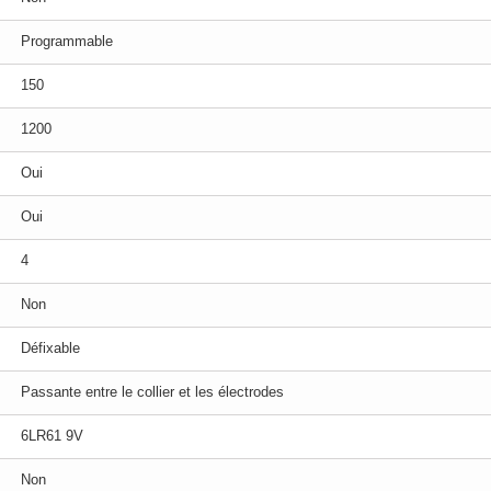
Programmable
150
1200
Oui
Oui
4
Non
Défixable
Passante entre le collier et les électrodes
6LR61 9V
Non