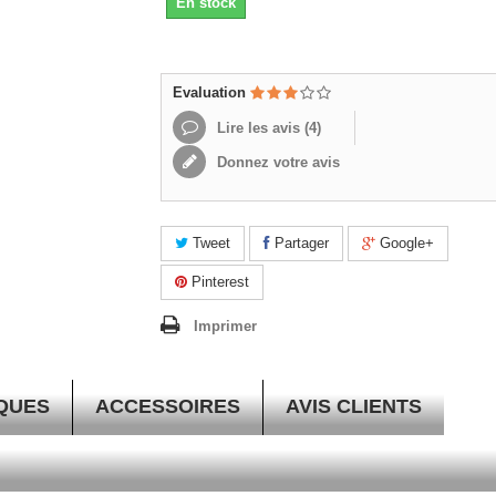
En stock
Evaluation
Lire les avis (
4
)
Donnez votre avis
Tweet
Partager
Google+
Pinterest
Imprimer
QUES
ACCESSOIRES
AVIS CLIENTS