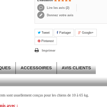
Evaluation
Lire les avis (
2
)
Donnez votre avis
Tweet
Partager
Google+
Pinterest
Imprimer
QUES
ACCESSOIRES
AVIS CLIENTS
ents sont usuellement conçus pour les chiens de 10 à 65 kg.
nis avec :