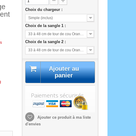
ge
Choix du chargeur :
gent
Simple (inclus)
Choix de la sangle 1 :
33 à 48 cm de tour de cou Orange Fluo (incluse)
Choix de la sangle 2 :
es
33 à 48 cm de tour de cou Orange Fluo (incluse)
Ajouter au
panier
g
Paiements sécurisés
Ajouter ce produit à ma liste
d'envies